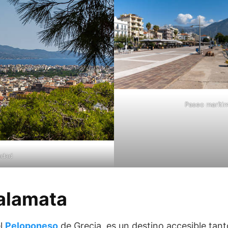
Paseo maríti
iudad
alamata
el
Peloponeso
de Grecia, es un destino accesible tan