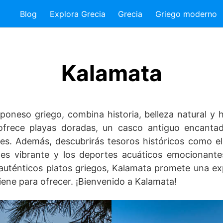
Blog
Explora Grecia
Grecia
Griego moderno
Kalamata
oneso griego, combina historia, belleza natural y ho
ofrece playas doradas, un casco antiguo encantad
es. Además, descubrirás tesoros históricos como el
 es vibrante y los deportes acuáticos emocionante
uténticos platos griegos, Kalamata promete una expe
tiene para ofrecer. ¡Bienvenido a Kalamata!