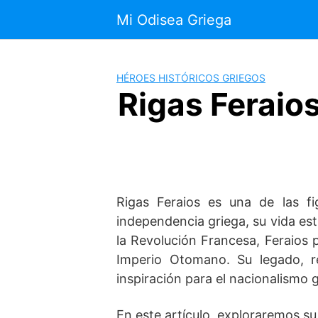
Saltar
Mi Odisea Griega
al
contenido
HÉROES HISTÓRICOS GRIEGOS
Rigas Feraios
Rigas Feraios es una de las fi
independencia griega, su vida estu
la Revolución Francesa, Feraios 
Imperio Otomano. Su legado, re
inspiración para el nacionalismo 
En este artículo, exploraremos su