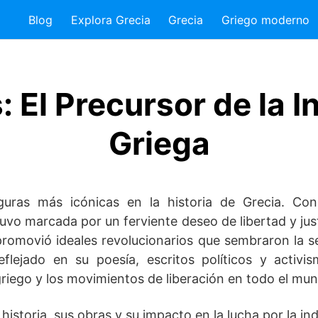
Blog
Explora Grecia
Grecia
Griego moderno
: El Precursor de la
Griega
guras más icónicas en la historia de Grecia. Con
vo marcada por un ferviente deseo de libertad y justi
promovió ideales revolucionarios que sembraron la se
flejado en su poesía, escritos políticos y activi
griego y los movimientos de liberación en todo el mu
 historia, sus obras y su impacto en la lucha por la i