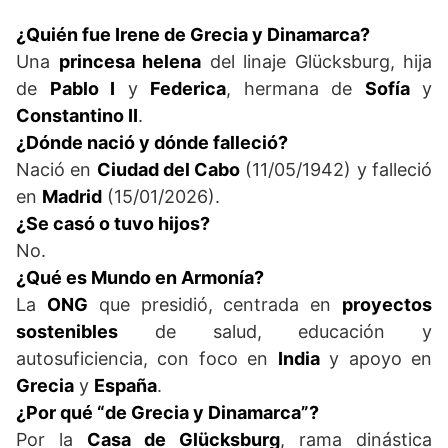
¿Quién fue Irene de Grecia y Dinamarca?
Una
princesa helena
del linaje Glücksburg, hija
de
Pablo I
y
Federica
, hermana de
Sofía
y
Constantino II
.
¿Dónde nació y dónde falleció?
Nació en
Ciudad del Cabo
(11/05/1942) y falleció
en
Madrid
(15/01/2026).
¿Se casó o tuvo hijos?
No.
¿Qué es Mundo en Armonía?
La
ONG
que presidió, centrada en
proyectos
sostenibles
de salud, educación y
autosuficiencia, con foco en
India
y apoyo en
Grecia
y
España
.
¿Por qué “de Grecia y Dinamarca”?
Por la
Casa de Glücksburg
, rama dinástica