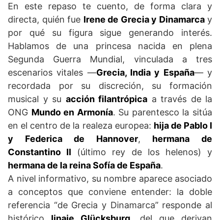
En este repaso te cuento, de forma clara y
directa, quién fue
Irene de Grecia y Dinamarca
y
por qué su figura sigue generando interés.
Hablamos de una princesa nacida en plena
Segunda Guerra Mundial, vinculada a tres
escenarios vitales —
Grecia, India y España
— y
recordada por su discreción, su formación
musical y su
acción filantrópica
a través de la
ONG
Mundo en Armonía
. Su parentesco la sitúa
en el centro de la realeza europea:
hija de Pablo I
y Federica de Hannover
,
hermana de
Constantino II
(último rey de los helenos) y
hermana de la reina Sofía de España
.
A nivel informativo, su nombre aparece asociado
a conceptos que conviene entender: la doble
referencia “de Grecia y Dinamarca” responde al
histórico
linaje Glücksburg
, del que derivan