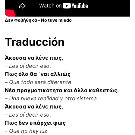
Δεν Φοβήθηκα – No tuve miedo
Traducción
Άκουσα να λένε πως,
–
Les oí decir eso
,
Πως όλα θα ΄ναι αλλιώς
–
Que todo será diferente
Νέα πραγματικότητα και άλλο καθεστώς.
–
Una nueva realidad y otro sistema
Άκουσα να λένε πως,
–
Les oí decir eso
,
Πως δεν υπάρχει φως
–
Que no hay luz