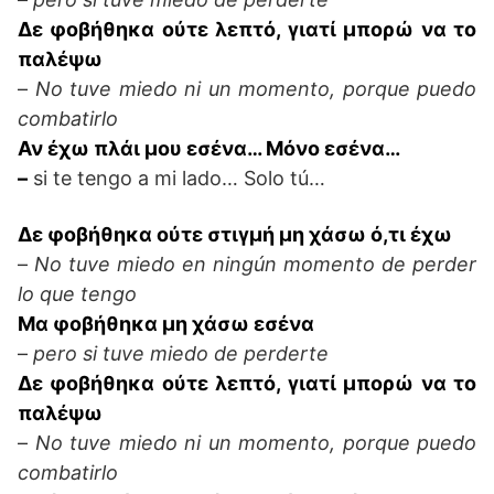
Δε φοβήθηκα ούτε λεπτό, γιατί μπορώ να το
παλέψω
–
No tuve miedo ni un momento, porque puedo
combatirlo
Αν έχω πλάι μου εσένα… Μόνο εσένα…
–
si te tengo a mi lado… Solo tú…
Δε φοβήθηκα ούτε στιγμή μη χάσω ό,τι έχω
–
No tuve miedo en ningún momento de perder
lo que tengo
Μα φοβήθηκα μη χάσω εσένα
–
pero si tuve miedo de perderte
Δε φοβήθηκα ούτε λεπτό, γιατί μπορώ να το
παλέψω
–
No tuve miedo ni un momento, porque puedo
combatirlo