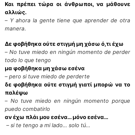
Και πρέπει τώρα οι άνθρωποι, να μάθουνε
αλλιώς.
–
Y ahora la gente tiene que aprender de otra
manera
.
Δε φοβήθηκα ούτε στιγμή μη χάσω ό,τι έχω
–
No tuve miedo en ningún momento de perder
todo lo que tengo
μα φοβήθηκα μη χάσω εσένα
–
pero si tuve miedo de perderte
δε φοβήθηκα ούτε στιγμή γιατί μπορώ να το
παλέψω
–
No tuve miedo en ningún momento porque
puedo combatirlo
αν έχω πλάι μου εσένα… μόνο εσένα…
–
si te tengo a mi lado… solo tú…