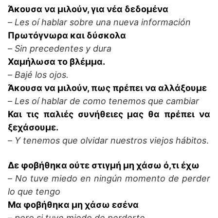
Άκουσα να μιλούν, για νέα δεδομένα
–
Les oí hablar sobre una nueva información
Πρωτόγνωρα και δύσκολα
–
Sin precedentes y dura
Χαμήλωσα το βλέμμα.
–
Bajé los ojos.
Άκουσα να μιλούν, πως πρέπει να αλλάξουμε
–
Les oí hablar de como tenemos que cambiar
Και τις παλιές συνήθειες μας θα πρέπει να
ξεχάσουμε.
–
Y tenemos que olvidar nuestros viejos hábitos
.
Δε φοβήθηκα ούτε στιγμή μη χάσω ό,τι έχω
–
No tuve miedo en ningún momento de perder
lo que tengo
Μα φοβήθηκα μη χάσω εσένα
–
pero si tuve miedo de perderte