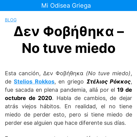
Saltar
Mi Odisea Griega
al
contenido
BLOG
Δεν Φοβήθηκα –
No tuve miedo
Esta canción, Δεν Φοβήθηκα
(No tuve miedo)
,
de
Stelios Rokkos
, en griego
Στέλιος Ρόκκος
,
fue sacada en plena pandemia, allá por el
19 de
octubre de 2020
. Habla de cambios, de dejar
atrás viejos hábitos. En realidad, el no tiene
miedo de perder esto, pero si tiene miedo de
perder ese alguien que hace diferente sus días.