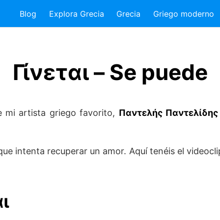
Blog
Explora Grecia
Grecia
Griego moderno
Γίνεται – Se puede
mi artista griego favorito,
Παντελής Παντελίδης
ue intenta recuperar un amor. Aquí tenéis el videocli
αι