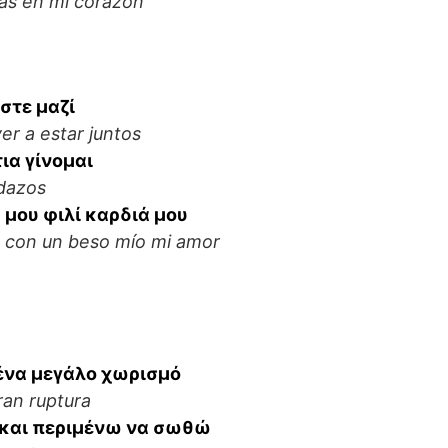
ás en mi corazón
στε μαζί
er a estar juntos
ια γίνομαι
dazos
 μου φιλί καρδιά μου
 con un beso mío mi amor
ένα μεγάλο χωρισμό
ran ruptura
 και περιμένω να σωθώ