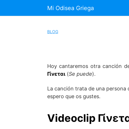
Saltar
Mi Odisea Griega
al
contenido
BLOG
Hoy cantaremos otra canción de 
Γίνεται
(
Se puede
).
La canción trata de una persona q
espero que os gustes.
Videoclip Γίνετ