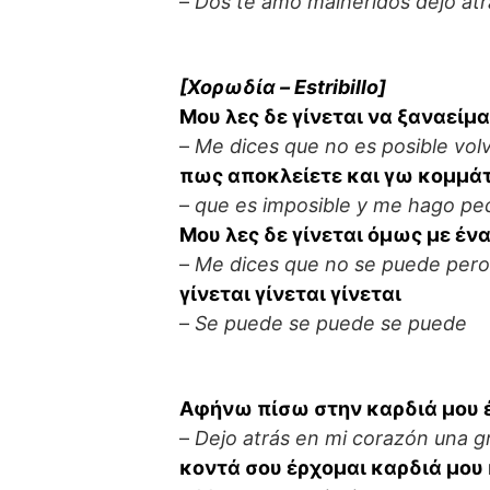
–
Dos te amo malheridos dejo atr
[Χορωδία – Estribillo]
Μου λες δε γίνεται να ξαναείμα
–
Me dices que no es posible volv
πως αποκλείετε και γω κομμάτ
–
que es imposible y me hago pe
Μου λες δε γίνεται όμως με ένα
–
Me dices que no se puede pero
γίνεται γίνεται γίνεται
–
Se puede se puede se puede
Αφήνω πίσω στην καρδιά μου 
–
Dejo atrás en mi corazón una g
κοντά σου έρχομαι καρδιά μου